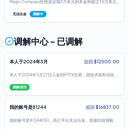
Magic Compass拒绝退还我5万美元的本金和超过35万美元
去了，还没有到账。我在昨晚又出了一笔6000美金，今天上
的盈利，还把我列入黑名单。这个平台Magic Compass和祥
午就扣款了，也就是现在在途金额为1.2万美金
瑞金业有关联，正在窃取交易者的资金。
无法出金
调解中
调解中心 - 已调解
本人于2024年3月
追回 $
12500.00
本人于2024年3月27日入金到HTFX交易，因技术面和消息面
的利空，我看空日经股指，顺势做空，最终顺利获取盈利，想
着第二天就出金。谁知道当我申请出金的时候，就收到了平台
调解成功
发来的邮件说我是违规交易，并且要扣除我的利润。我就懵
了，我好好地自己做交易，就因为看对了方向盈利了就说我违
规交易了吗？还说我以不同的名字开户多个账户来从事多账户
我的账号是81244
追回 $
16837.00
滥用行为，这就可笑了，难道其它交易着也是做同样的产品盈
利了，就说我们是一伙的，那你们做平台的也太搞笑了！意思
我的账号是81244051，高汇平台无法出金，直接扣掉我账户
就是不准投资者盈利呗！盈利了你们就是一伙的就是违规交
余额16837.65美金，每次给出的理由都不一样，找客服回复
易！还说是做对冲，哪来的做对冲呢？经过一翻的交涉下，平