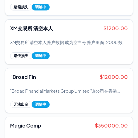
行和外汇监管，操盘手可以轻松把资金转移到海外，普通人一
知，1月2日凌晨6点25分邮件收到提高保证金通知，随后6点
旦被收割，钱基本追不回来。 前期可能小额提现秒到，等资金
赔偿损失
调解中
45分强平我0.4手，《一共0.6手》，7点开盘高开剩下0.2盈
链一紧，提现通道随时会关，或者设置各种障碍拖延时间。 这
利70点出局，后我找平台申诉，平台说因为新年提高保证金，
个盘2025年初低调上线，前期低收益积累用户。进入2026
但是停盘前未收到通知，收到通知时是没有操作性和没反应的
年，开始限制部分团队提现，元宵节又推出日息2%的高福利
XM交易所 清空本人
$
1200.00
时间段即停盘时间段，后平台不承认违规。
项目——这是典型的收割信号：用高息刺激最后一批资金入
场，榨干收尾。
XM交易所 清空本人账户数据 成为空白号 账户里面1200U 数据
清零
赔偿损失
调解中
"Broad Fin
$
12000.00
"Broad Financial Markets Group Limited"该公司在香港
2020年5月份成立，商业登记号码：71894737；公司编号：
2944818； 该网站网址：https://user.broad-
无法出金
调解中
fx.com/public/login 我在今年1.12号出金6000美金，一直没
有扣款（正常情况是三个工作日内平台看到我的出金申请后先
扣款再到入账完成） 我经过十几天的时间与平台客服沟通，得
Magic Comp
$
350000.00
到的回复均为“出金通道变更，正积极寻求通路，请耐心等
候”等类似内容，直到1.28号才完成扣款， 但现在一个多月过