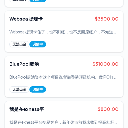
警，然后说好了赔偿不给。
次要的DOGE案例，完全忽略了主要问题。我的顾问路易斯书
面承认：“este tema se escapa de mis manos”（这件事超出
了我的能力范围）。我现在已将此事上报至巴哈马证券委员会
Websea 提现卡
$
3500.00
（SCB），投诉点为ecompl。
Websea 提现卡住了，也不到账，也不反回原账户，不知道提
的到哪去了
无法出金
调解中
BluePool蓝池
$
51000.00
BluePool蓝池资本这个项目说背靠香港顶级机构、做IPO打新
和PE基金质押资金就能日赚0.5%到2%。看着比正规理财香
多了。 真正的蓝池资本，是阿里巴巴蔡崇信的家族办公室，
无法出金
调解中
2004年成立，只服务超高净值人群，跟这个质押返利的项目
没半毛钱关系。骗子就是借蔡崇信的名气和“IPO打新”“PE基
金”这些概念，降低普通人的防备心。 这是资金盘的常规套
我是在exness平
$
800.00
路：找个有知名度的机构，移花接木造关联，再蹭高大上的投
资概念，最后承诺固定高收益，戳中贪念。 平台鼓励用USDT
我是在exness平台交易客户，新年休市前我未收到提高杠杆保
出入金，说这是国际投资通用方式。实际上，虚拟币绕开了银
证金通知，所以决定保留仓位，1月1号新年休市也未收到通