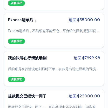
很敷衍，邮件一两个星期回一次。
台依然是坚持只出本金，利润要全扣，我想着先拿到本金再算
调解成功
吧。所以等拿到本金后再把这事投诉到媒体，看看现在的平台
都是怎样做事的，好让其它投资着看清这些平台的真面目！
Exness进单后，
追回 $
35000.00
Exness进单后，不能锁仓不能平仓，平台给的回复是那时间浮
动大不能锁仓平仓是正常的。单子能不能平要平台决定这样的
平台还怎么做，这和抢有什么区别。就算是撮合成交，单量不
调解成功
大，多委托几次，单子也一样会平出去或锁上。他这平台这纯
欺负人呢。希望能帮忙反馈下，赔付我的损失。
我的账号在行情波动剧
追回 $
7999.98
我的账号在行情波动剧烈时下单，在账号出现过巨额的亏损，
账号飘红都没有平仓，行情出现反转，账号实现盈利，平台说
我的交易违规，并且扣除我的全部账号盈利，“经过我们团队
调解成功
的检音，您的盈利已被作废，原因是您所进行的交易模式违反
了我们的条款和条件，具体违反了第42.2(9)条款 动性提供商
发布的定价错误和延迟进行获利。”这个是平台给出的荒唐理
提款提交已经快一周了
追回 $
22000.00
由，，而且能出现10几美金的定价错误吗，我账号订单是有亏
有赚，客户亏钱在你们平台就是应该的，赚钱了就是交易违规
提款提交已经快一周了，一直在处理中还没有到账。问客服就
吗，我交易的也不止一个品种，利惠平台的做法是流氓行为，