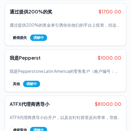
通过提供200%的奖
$
1700.00
通过提供200%的奖金来引诱你在他们的平台上投资，但这只
是会计手段，在你投资并进行了任何盈利的交易后，你想要提
取利润时，他们会使用各种手段不让你通过提款。同时你亏损
赔偿损失
调解中
了任何交易，提款问题就解决了。所以不要浪费你的金钱和时
间在maxpro365上。它吞噬了你的钱 我在这款应用上损失了
数千美元。我警告大家，请不要在maxpro365上投资。
我是Pepperst
$
1000.00
我是Pepperstone Latin America的零售客户（账户编号：
4300*****）。在过去几周里，我遇到了三个严重的问题：1.
已确认的内部错误：2026年5月25日，我在XRPUSD、
其他
调解中
US500和XAUUSD上的止损和止盈订单被拒绝，并显示“内部
错误。请联系您的客户经理”的信息。由于Pepperstone自身
的系统故障，我的持仓失去了止损/止盈保护。2. 未执行的订
ATFX代理商诱导小
$
81000.00
单：我在BTCUSD、SOLUSD和ETHUSD上设置的保证金充足
的买入限价单，尽管价格已达到入场价位，但始终未能执行。
ATFX代理商诱导小白开户，以及在钉钉群里反向带单，导致
3. 故意拖延：我于2026年5月25日通过电子邮件、
别人亏损严重，而且钉钉群里全是托，入金进的都是私人账
WhatsApp以及我的商业顾问Luis报告了所有这些问题（工单
户，平台和代理商同流合污，一直让别人亏损，怕别人去报
编号：06828949）。21天后，他们才回复，但只提及了一个
虚假宣传
调解中