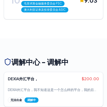
10
9.03
毛里求斯金融服务委员会
FSC
澳大利亚证券及投资委员会
ASIC
调解中心 - 调解中
DEXIA外汇平台，
$
200.00
DEXIA外汇平台，我不知道这是一个怎么样的平台，我的后台
显示佣金 佣金是已出金，然后给我发送一个邮件，然后是拒绝
促进，然后这笔钱到底去哪儿了？我不知道这是平台做的事情
无法出金
调解中
吗？恶心人，然后在这里市场欺骗人 欺骗国人。