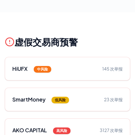
滥用行为，这就可笑了，难道其它交易着也是做同样的产品盈
平台的子公司，真丢人，完全是骗子！！！（具体盈利截图和
利了，就说我们是一伙的，那你们做平台的也太搞笑了！意思
亏损如下图） 7.目前那边态度：发邮件不回复，问客服就说没
就是不准投资者盈利呗！盈利了你们就是一伙的就是违规交
有权限，被业务员拉黑，黑平台标准的做法！！
易！还说是做对冲，哪来的做对冲呢？经过一翻的交涉下，平
台依然是坚持只出本金，利润要全扣，我想着先拿到本金再算
吧。所以等拿到本金后再把这事投诉到媒体，看看现在的平台
都是怎样做事的，好让其它投资着看清这些平台的真面目！
虚假交易商预警
HiUFX
145
次举报
中风险
SmartMoney
23
次举报
低风险
AKO CAPITAL
3127
次举报
高风险