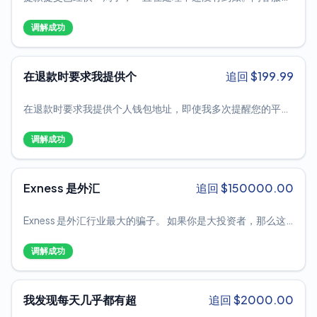
是各种拖延时间，说什么还在审核。之前的提款都是当天到账
我的账号盈利是我冒着极大的风险换来的，我要求利惠集团返
的。
还我的正常盈利，还交易者一个公平，公正的交易环境
调解成功
在退款时要求我提供个
追回 $
199.99
在退款时要求我提供个人钱包地址，即使我多次提醒您的平台
已验证过该钱包的出入金，也没有提供任何说明或警告，导致
客户自行错误地将资金存入，导致我无法入金。
调解成功
Exness 是外汇
追回 $
150000.00
Exness 是外汇行业最大的骗子。 如果你是大投资者，那么这
个平台绝对不适合你。 这是我自己的经验，我有视频记录以及
有关该交易商的所有信息，在以 USDCHF 放置 180 手后，他
调解成功
们不允许平仓，我的交易完成后利润为 1,11,000 美元。 他们
限制了我的出金和转账。 我尝试关闭交易，但他们不允许。 当
我点击平仓时，他们只允许 0.1 手。 我花了 3 个小时才完成
我发现每天几乎都有超
追回 $
2000.00
180 手的全部订单的平仓。 我的交易利润为 10 万，当我尝试